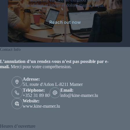
incididunt ut labore et dolore magna aliqua.
Reach out now
Contact Info
L’
annulation d’un rendez-vous n’est pas possible par e-
mail.
Merci pour votre compréhension.
Adress​e:
51, route d'Arlon L-8211 Mamer
Téléphone:
Email:
+352 31 89 80
info@kine-mamer.lu
Website:
www.kine-mamer.lu
Heures d’ouverture